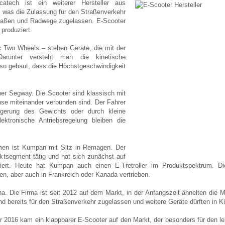
tech ist ein weiterer Hersteller aus
, was die Zulassung für den Straßenverkehr
 Straßen und Radwege zugelassen. E-Scooter
produziert.
ic Two Wheels – stehen Geräte, die mit der
Darunter versteht man die kinetische
so gebaut, dass die Höchstgeschwindigkeit
her Segway. Die Scooter sind klassisch mit
hse miteinander verbunden sind. Der Fahrer
lagerung des Gewichts oder durch kleine
ktronische Antriebsregelung bleiben die
hmen ist Kumpan mit Sitz in Remagen. Der
rktsegment tätig und hat sich zunächst auf
triert. Heute hat Kumpan auch einen E-Tretroller im Produktspektrum. 
n, aber auch in Frankreich oder Kanada vertrieben.
na. Die Firma ist seit 2012 auf dem Markt, in der Anfangszeit ähnelten di
d bereits für den Straßenverkehr zugelassen und weitere Geräte dürften in Kü
ahr 2016 kam ein klappbarer E-Scooter auf den Markt, der besonders für den l