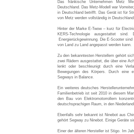
Das fränkische Unternehmen Metz Meca
Deutschland. Das Metz-Modell war Vorreiter
in Deutschland betrifft. Das Gerät ist für
von Metz werden vollständig in Deutschland 
Hinter der Marke E-Twow – kurz für Electr
KERS-Technologie ausgestattet sind. 
Energierückgewinnung. Die E-Scooter sind 
von Land zu Land angepasst werden kann.
Zu den bekanntesten Herstellern gehört sic
zwei Rädern ausgestattet, die über eine Ac
lenkt oder beschleunigt durch eine Ver
Bewegungen des Körpers. Durch eine ele
Segways in Balance.
Ein weiteres deutsches Herstellerunterne
Familienbetrieb ist seit 2010 in diesem Ma
den Bau von Elektromotorrollern konzen
deutschsprachigen Raum, in den Niederlande
Ebenfalls sehr bekannt ist Ninebot aus Chi
gehört Segway zu Ninebot. Einige Geräte sin
Einer der älteren Hersteller ist Stigo. Im J