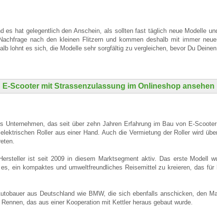
d es hat gelegentlich den Anschein, als sollten fast täglich neue Modelle u
e Nachfrage nach den kleinen Flitzern und kommen deshalb mit immer neue
lb lohnt es sich, die Modelle sehr sorgfältig zu vergleichen, bevor Du Deinen
E-Scooter mit Strassenzulassung im Onlineshop ansehen
hes Unternehmen, das seit über zehn Jahren Erfahrung im Bau von E-Scoote
elektrischen Roller aus einer Hand. Auch die Vermietung der Roller wird über
reten.
ersteller ist seit 2009 in diesem Marktsegment aktiv. Das erste Modell 
r es, ein kompaktes und umweltfreundliches Reisemittel zu kreieren, das für 
 Autobauer aus Deutschland wie BMW, die sich ebenfalls anschicken, den 
 Rennen, das aus einer Kooperation mit Kettler heraus gebaut wurde.